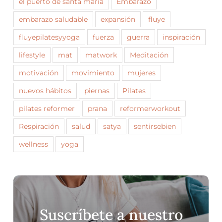
el puerto de santa maría
Embarazo
embarazo saludable
expansión
fluye
fluyepilatesyyoga
fuerza
guerra
inspiración
lifestyle
mat
matwork
Meditación
motivación
movimiento
mujeres
nuevos hábitos
piernas
Pilates
pilates reformer
prana
reformerworkout
Respiración
salud
satya
sentirsebien
wellness
yoga
Suscríbete a nuestro