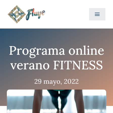
Saltar
al
Toggl
contenido
Navig
Inicio
Programa online
Nuestra Historia
verano FITNESS
Servicios
Horarios y Tarifas
29 mayo, 2022
Contacto
Blog